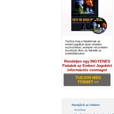
Tanítsa meg a fiataloknak az
emberi jogaikat olyan oktatási
eszközökkel, amelyek részvételre
ösztönzik őket, és felkeltik az
érdeklődésüket.
Rendeljen egy INGYENES
Fiatalok az Emberi Jogokért
információs csomagot
TUDJON MEG
TÖBBET >>
Navigáció az oldalon
Kezdőlap