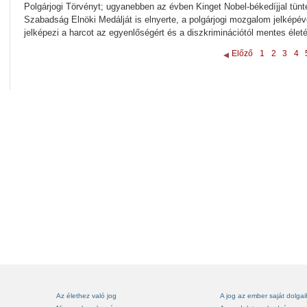
Polgárjogi Törvényt; ugyanebben az évben Kinget Nobel-békedíjjal tüntet
Szabadság Elnöki Medálját is elnyerte, a polgárjogi mozgalom jelképé
jelképezi a harcot az egyenlőségért és a diszkriminációtól mentes éle
Előző
1
2
3
4
Az élethez való jog
A jog az ember saját dolga