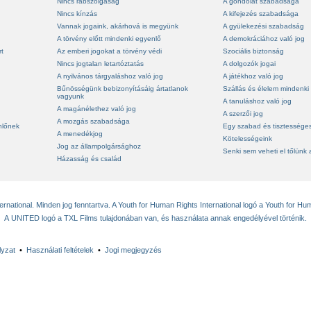
Nincs rabszolgaság
A gondolat szabadsága
Nincs kínzás
A kifejezés szabadsága
Vannak jogaink, akárhová is megyünk
A gyülekezési szabadság
A törvény előtt mindenki egyenlő
A demokráciához való jog
rt
Az emberi jogokat a törvény védi
Szociális biztonság
Nincs jogtalan letartóztatás
A dolgozók jogai
A nyilvános tárgyaláshoz való jog
A játékhoz való jog
Bűnösségünk bebizonyításáig ártatlanok
Szállás és élelem mindenki
vagyunk
A tanuláshoz való jog
A magánélethez való jog
A szerzői jog
A mozgás szabadsága
nlőnek
Egy szabad és tisztességes
A menedékjog
Kötelességeink
Jog az állampolgársághoz
Senki sem veheti el tőlünk 
Házasság és család
national. Minden jog fenntartva. A Youth for Human Rights International logó a Youth for Hum
A UNITED logó a TXL Films tulajdonában van, és használata annak engedélyével történik.
lyzat
•
Használati feltételek
•
Jogi megjegyzés