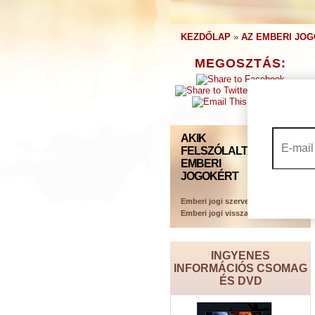
KEZDŐLAP
»
AZ EMBERI JOG
MEGOSZTÁS:
AKIK
FELSZÓLALTAK AZ
EMBERI
JOGOKÉRT
Emberi jogi szervezetek
Emberi jogi visszaélések
INGYENES
INFORMÁCIÓS CSOMAG
ÉS DVD