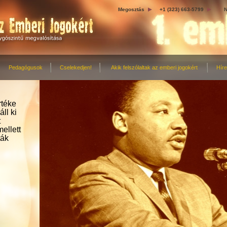
Megosztás
+1 (323) 663-5799
N
Pedagógusok
Cselekedjen!
Akik felszólaltak az emberi jogokért
Hír
rtéke
ll ki
t
ellett
ták