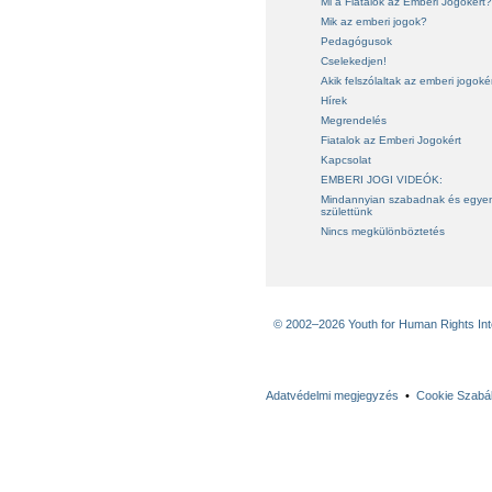
Mi a Fiatalok az Emberi Jogokért?
Mik az emberi jogok?
Pedagógusok
Cselekedjen!
Akik felszólaltak az emberi jogoké
Hírek
Megrendelés
Fiatalok az Emberi Jogokért
Kapcsolat
EMBERI JOGI VIDEÓK:
Mindannyian szabadnak és egye
születtünk
Nincs megkülönböztetés
© 2002–2026 Youth for Human Rights Inter
Adatvédelmi megjegyzés
•
Cookie Szabá