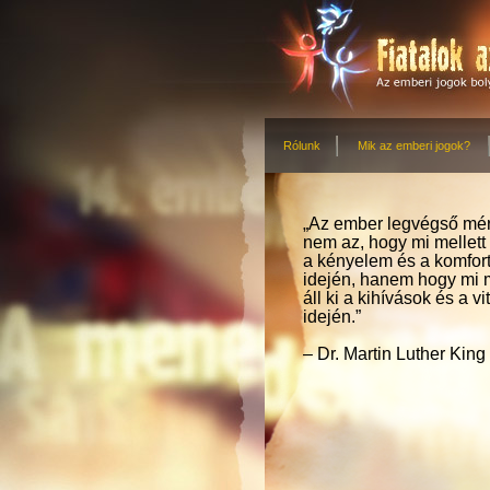
Rólunk
Mik az emberi jogok?
„Az ember legvégső mé
nem az, hogy mi mellett á
a kényelem és a komfor
idején, hanem hogy mi m
áll ki a kihívások és a vi
idején.”
– Dr. Martin Luther King