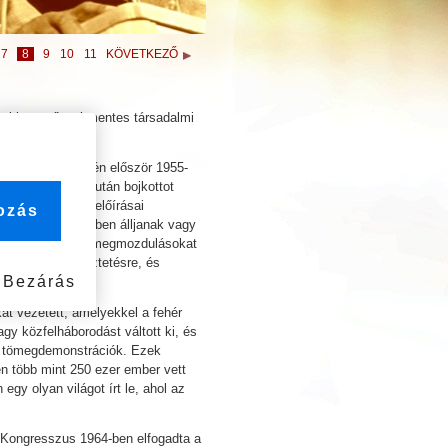
7
8
9
10
11
KÖVETKEZŐ
, aki az erőszakmentes társadalmi
s bátorsága révén először 1955-
etartóztatták, miután bojkottot
llen, amelynek előírásai
kozás
, és a busz végében álljanak vagy
kmentes tiltakozó megmozdulásokat
 faji megkülönböztetésre, és
Bezárás
érdekében.
t vezetett, amelyekkel a fehér
gy közfelháborodást váltott ki, és
ék tömegdemonstrációk. Ezek
en több mint 250 ezer ember vett
egy olyan világot írt le, ahol az
ai Kongresszus 1964-ben elfogadta a