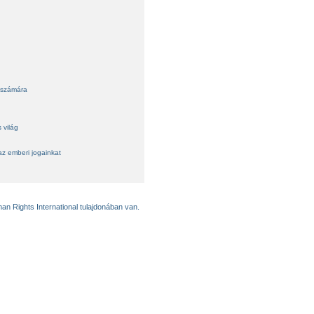
 számára
 világ
az emberi jogainkat
an Rights International tulajdonában van.