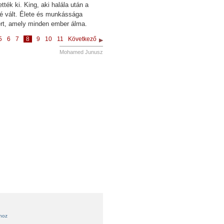
ték ki. King, aki halála után a
vé vált. Élete és munkássága
tért, amely minden ember álma.
5
6
7
8
9
10
11
Következő
Mohamed Junusz
ihoz