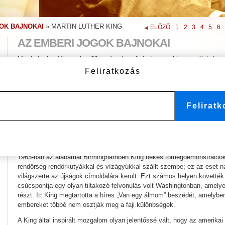
OK BAJNOKAI
»
MARTIN LUTHER KING
ELŐZŐ
1
2
3
4
5
6
AZ EMBERI JOGOK BAJNOKAI
Martin Luther King volt a 20. század egyik legismertebb személyisége
változást hirdette.
Feliratkozás
Az Atlantában született King kivételes szónoki képessége és személye
ben vont magára figyelmet, amikor más polgárjogi aktivistákkal együtt l
vezetett az alabamai Montgomery város egyik tömegközlekedési cége e
Felirat
megkövetelték, hogy a színes bőrűek adják át a helyüket a fehéreknek
üljenek. Az ezt követő tíz évben King írt, szónokolt, valamint erősza
és tömegdemonstrációkat szervezett azért, hogy felhívja a figyelmet a
polgárjogi törvényeket követeljen az afroamerikaiak jogainak védelme 
1963-ban az alabamai Birminghamben King békés tömegdemonstrációka
rendőrség rendőrkutyákkal és vízágyúkkal szállt szembe; ez az eset na
világszerte az újságok címoldalára került. Ezt számos helyen követt
csúcspontja egy olyan tiltakozó felvonulás volt Washingtonban, amely
részt. Itt King megtartotta a híres „Van egy álmom” beszédét, amelyben 
embereket többé nem osztják meg a faji különbségek.
A King által inspirált mozgalom olyan jelentőssé vált, hogy az amerik