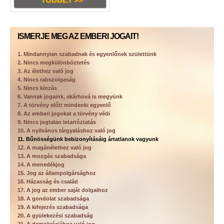
ISMERJE MEG AZ EMBERI JOGAIT!
1. Mindannyian szabadnak és egyenlőnek születtünk
2. Nincs megkülönböztetés
3. Az élethez való jog
4. Nincs rabszolgaság
5. Nincs kínzás
6. Vannak jogaink, akárhová is megyünk
7. A törvény előtt mindenki egyenlő
8. Az emberi jogokat a törvény védi
9. Nincs jogtalan letartóztatás
10. A nyilvános tárgyaláshoz való jog
11. Bűnösségünk bebizonyításáig ártatlanok vagyunk
12. A magánélethez való jog
13. A mozgás szabadsága
14. A menedékjog
15. Jog az állampolgársághoz
16. Házasság és család
17. A jog az ember saját dolgaihoz
18. A gondolat szabadsága
19. A kifejezés szabadsága
20. A gyülekezési szabadság