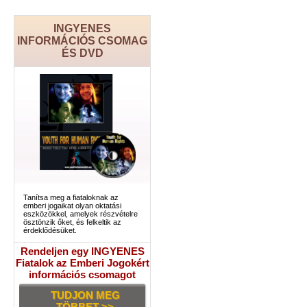
INGYENES
INFORMÁCIÓS CSOMAG
ÉS DVD
Tanítsa meg a fiataloknak az
emberi jogaikat olyan oktatási
eszközökkel, amelyek részvételre
ösztönzik őket, és felkeltik az
érdeklődésüket.
Rendeljen egy INGYENES
Fiatalok az Emberi Jogokért
információs csomagot
TUDJON MEG
TÖBBET >>