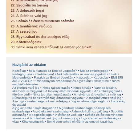
21. A demokráciához való jog
22. Szociális biztonság
23. A dolgozók jogai
24. A játékhoz való jog
25. Szállás és élelem mindenki számára
26. A tanuláshoz való jog
27. A szerzői jog
28. Egy szabad és tisztességes világ
29. Kötelességeink
30. Senki sem veheti el tőlünk az emberi jogainkat
Navigáció az oldalon
Kezdőlap
Mi a Fiatalok az Emberi Jogokért?
Mik az emberi jogok?
Pedagógusok
Cselekedjen!
Akik felszólaltak az emberi jogokért
Hírek
Megrendelés
Fiatalok az Emberi Jogokért
Kapcsolat
Kapcsolat
EMBERI
JOGI VIDEÓK:
Mindannyian szabadnak és egyenlőnek születtünk
Nincs
megkülönböztetés
Az élethez való jog
Nincs rabszolgaság
Nincs kínzás
Vannak jogaink,
akárhová is megyünk
A törvény előtt mindenki egyenlő
Az emberi jogokat a
törvény védi
Nincs jogtalan letartóztatás
A nyilvános tárgyaláshoz való jog
Bűnösségünk bebizonyításáig ártatlanok vagyunk
A magánélethez való jog
A mozgás szabadsága
A menedékjog
Jog az állampolgársághoz
Házasság
és család
A jog az ember saját dolgaihoz
A gondolat szabadsága
A kifejezés
szabadsága
A gyülekezési szabadság
A demokráciához való jog
Szociális
biztonság
A dolgozók jogai
A játékhoz való jog
Szállás és élelem mindenki
számára
A tanuláshoz való jog
A szerzői jog
Egy szabad és tisztességes
világ
Kötelességeink
Senki sem veheti el tőlünk az emberi jogainkat