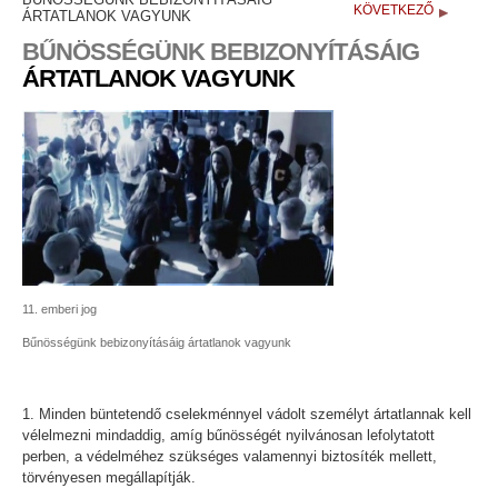
KÖVETKEZŐ
ÁRTATLANOK VAGYUNK
BŰNÖSSÉGÜNK BEBIZONYÍTÁSÁIG
ÁRTATLANOK VAGYUNK
11. emberi jog
Bűnösségünk bebizonyításáig ártatlanok vagyunk
1. Minden büntetendő cselekménnyel vádolt személyt ártatlannak kell
vélelmezni mindaddig, amíg bűnösségét nyilvánosan lefolytatott
perben, a védelméhez szükséges valamennyi biztosíték mellett,
törvényesen megállapítják.