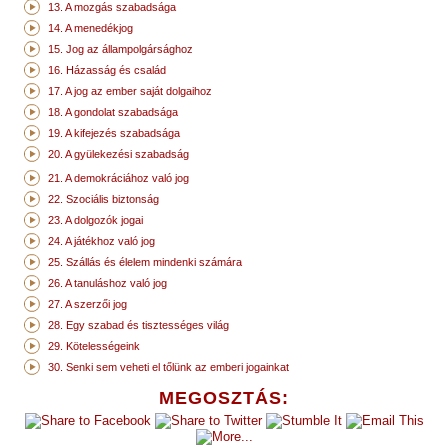
13. A mozgás szabadsága
14. A menedékjog
15. Jog az állampolgársághoz
16. Házasság és család
17. A jog az ember saját dolgaihoz
18. A gondolat szabadsága
19. A kifejezés szabadsága
20. A gyülekezési szabadság
21. A demokráciához való jog
22. Szociális biztonság
23. A dolgozók jogai
24. A játékhoz való jog
25. Szállás és élelem mindenki számára
26. A tanuláshoz való jog
27. A szerzői jog
28. Egy szabad és tisztességes világ
29. Kötelességeink
30. Senki sem veheti el tőlünk az emberi jogainkat
MEGOSZTÁS: