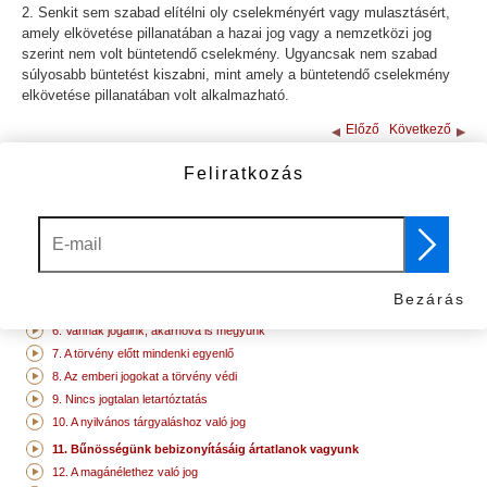
2. Senkit sem szabad elítélni oly cselekményért vagy mulasztásért,
amely elkövetése pillanatában a hazai jog vagy a nemzetközi jog
szerint nem volt büntetendő cselekmény. Ugyancsak nem szabad
súlyosabb büntetést kiszabni, mint amely a büntetendő cselekmény
elkövetése pillanatában volt alkalmazható.
Előző
Következő
12. A magánélethez való jog
Feliratkozás
TOVÁBBI VIDEÓK:
1. Mindannyian szabadnak és egyenlőnek születtünk
2. Nincs megkülönböztetés
3. Az élethez való jog
4. Nincs rabszolgaság
Bezárás
5. Nincs kínzás
6. Vannak jogaink, akárhová is megyünk
7. A törvény előtt mindenki egyenlő
8. Az emberi jogokat a törvény védi
9. Nincs jogtalan letartóztatás
10. A nyilvános tárgyaláshoz való jog
11. Bűnösségünk bebizonyításáig ártatlanok vagyunk
12. A magánélethez való jog