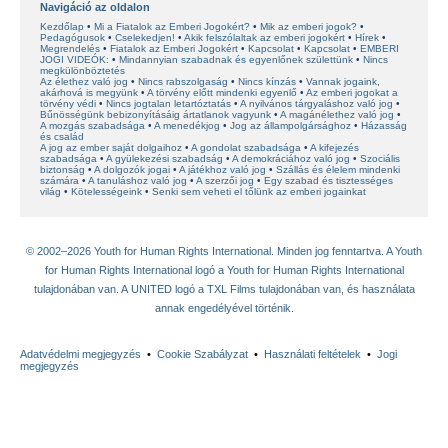
Navigáció az oldalon
Kezdőlap
Mi a Fiatalok az Emberi Jogokért?
Mik az emberi jogok?
Pedagógusok
Cselekedjen!
Akik felszólaltak az emberi jogokért
Hírek
Megrendelés
Fiatalok az Emberi Jogokért
Kapcsolat
Kapcsolat
EMBERI
JOGI VIDEÓK:
Mindannyian szabadnak és egyenlőnek születtünk
Nincs
megkülönböztetés
Az élethez való jog
Nincs rabszolgaság
Nincs kínzás
Vannak jogaink,
akárhová is megyünk
A törvény előtt mindenki egyenlő
Az emberi jogokat a
törvény védi
Nincs jogtalan letartóztatás
A nyilvános tárgyaláshoz való jog
Bűnösségünk bebizonyításáig ártatlanok vagyunk
A magánélethez való jog
A mozgás szabadsága
A menedékjog
Jog az állampolgársághoz
Házasság
és család
A jog az ember saját dolgaihoz
A gondolat szabadsága
A kifejezés
szabadsága
A gyülekezési szabadság
A demokráciához való jog
Szociális
biztonság
A dolgozók jogai
A játékhoz való jog
Szállás és élelem mindenki
számára
A tanuláshoz való jog
A szerzői jog
Egy szabad és tisztességes
világ
Kötelességeink
Senki sem veheti el tőlünk az emberi jogainkat
© 2002–2026 Youth for Human Rights International. Minden jog fenntartva. A Youth
for Human Rights International logó a Youth for Human Rights International
tulajdonában van. A UNITED logó a TXL Films tulajdonában van, és használata
annak engedélyével történik.
Adatvédelmi megjegyzés
•
Cookie Szabályzat
•
Használati feltételek
•
Jogi
megjegyzés