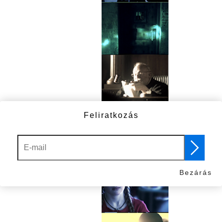
Feliratkozás
Bezárás