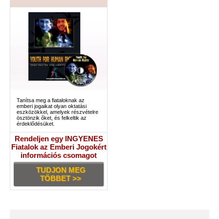
Tanítsa meg a fiataloknak az
emberi jogaikat olyan oktatási
eszközökkel, amelyek részvételre
ösztönzik őket, és felkeltik az
érdeklődésüket.
Rendeljen egy INGYENES
Fiatalok az Emberi Jogokért
információs csomagot
TUDJON MEG
TÖBBET >>