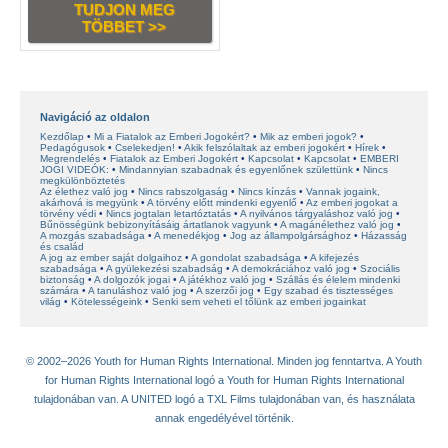
TUDJON MEG
TÖBBET >>
Navigáció az oldalon
Kezdőlap
Mi a Fiatalok az Emberi Jogokért?
Mik az emberi jogok?
Pedagógusok
Cselekedjen!
Akik felszólaltak az emberi jogokért
Hírek
Megrendelés
Fiatalok az Emberi Jogokért
Kapcsolat
Kapcsolat
EMBERI
JOGI VIDEÓK:
Mindannyian szabadnak és egyenlőnek születtünk
Nincs
megkülönböztetés
Az élethez való jog
Nincs rabszolgaság
Nincs kínzás
Vannak jogaink,
akárhová is megyünk
A törvény előtt mindenki egyenlő
Az emberi jogokat a
törvény védi
Nincs jogtalan letartóztatás
A nyilvános tárgyaláshoz való jog
Bűnösségünk bebizonyításáig ártatlanok vagyunk
A magánélethez való jog
A mozgás szabadsága
A menedékjog
Jog az állampolgársághoz
Házasság
és család
A jog az ember saját dolgaihoz
A gondolat szabadsága
A kifejezés
szabadsága
A gyülekezési szabadság
A demokráciához való jog
Szociális
biztonság
A dolgozók jogai
A játékhoz való jog
Szállás és élelem mindenki
számára
A tanuláshoz való jog
A szerzői jog
Egy szabad és tisztességes
világ
Kötelességeink
Senki sem veheti el tőlünk az emberi jogainkat
© 2002–2026 Youth for Human Rights International. Minden jog fenntartva. A Youth
for Human Rights International logó a Youth for Human Rights International
tulajdonában van. A UNITED logó a TXL Films tulajdonában van, és használata
annak engedélyével történik.