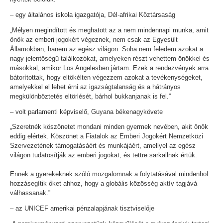
– egy általános iskola igazgatója, Dél-afrikai Köztársaság
„Mélyen megindított és meghatott az a nem mindennapi munka, amit
önök az emberi jogokért végeznek, nem csak az Egyesült
Államokban, hanem az egész világon. Soha nem feledem azokat a
nagy jelentőségű találkozókat, amelyeken részt vehettem önökkel és
másokkal, amikor Los Angelesben jártam. Ezek a rendezvények arra
bátorítottak, hogy eltökélten végezzem azokat a tevékenységeket,
amelyekkel el lehet érni az igazságtalanság és a hátrányos
megkülönböztetés eltörlését, bárhol bukkanjanak is fel.”
– volt parlamenti képviselő, Guyana békenagykövete
„Szeretnék köszönetet mondani minden gyermek nevében, akit önök
eddig elértek. Köszönet a Fiatalok az Emberi Jogokért Nemzetközi
Szervezetének támogatásáért és munkájáért, amellyel az egész
világon tudatosítják az emberi jogokat, és tettre sarkallnak értük.
Ennek a gyerekeknek szóló mozgalomnak a folytatásával mindenhol
hozzásegítik őket ahhoz, hogy a globális közösség aktív tagjává
válhassanak.”
– az UNICEF amerikai pénzalapjának tisztviselője