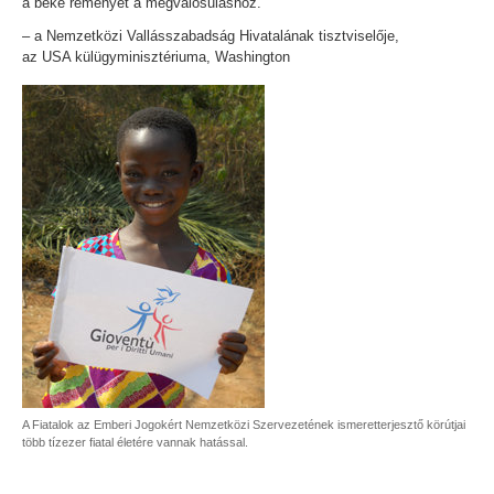
a béke reményét a megvalósuláshoz.”
– a Nemzetközi Vallásszabadság Hivatalának tisztviselője,
az USA külügyminisztériuma, Washington
A Fiatalok az Emberi Jogokért Nemzetközi Szervezetének ismeretterjesztő körútjai
több tízezer fiatal életére vannak hatással.