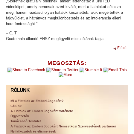
„Szeretnék gratulálni önöknek, amiért létrehozták a UNITED
videoklipet, amely nemcsak azért kiváló, mert a fiatalokat célozza
meg, hanem ráadásul olyan fiatalok készítették, akik megértették a
fajgyűlölet, a hátrányos megkülönböztetés és az intolerancia elleni
harc fontosságát.”
– C. T.
Guatemala állandó ENSZ megfigyelő missziójának tagja
Előző
MEGOSZTÁS:
RÓLUNK
Mi a Fiatalok az Emberi Jogokért?
Célunk
A Fiatalok az Emberi Jogokért története
Ügyvezetők
Tanácsadó Testület
A Fiatalok az Emberi Jogokért Nemzetközi Szervezetének partnerei
Nyilatkozatok és elismerések