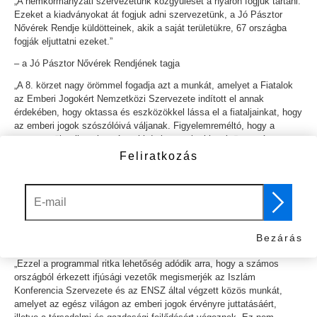
„A nemkormányzati szervezetünk közgyűlését a nyáron fogjuk tartani.
Ezeket a kiadványokat át fogjuk adni szervezetünk, a Jó Pásztor
Nővérek Rendje küldötteinek, akik a saját területükre, 67 országba
fogják eljuttatni ezeket.”
– a Jó Pásztor Nővérek Rendjének tagja
„A 8. körzet nagy örömmel fogadja azt a munkát, amelyet a Fiatalok
az Emberi Jogokért Nemzetközi Szervezete indított el annak
érdekében, hogy oktassa és eszközökkel lássa el a fiataljainkat, hogy
az emberi jogok szószólóivá váljanak. Figyelemreméltó, hogy a
szervezetük milyen kreatívan hirdeti az emberi jogok üzenetét:
kétségkívül elismerésre méltó, hogy különböző nyelveken terjesztik a
Feliratkozás
Mik az emberi jogok?
füzetet, és hogy falfestménykészítő
projekteket, ifjúsági találkozókat, nemzetközi körutakat, fogalmazási
és rajzversenyeket szerveznek. A felsorolt tevékenységek tanúsítják,
hogy mennyire elkötelezettek a Fiatalok az Emberi Jogokért
Nemzetközi Szervezetének önkéntesei.”
Bezárás
– a Los Angeles-i városi tanács egyik tagja
„Ezzel a programmal ritka lehetőség adódik arra, hogy a számos
országból érkezett ifjúsági vezetők megismerjék az Iszlám
Konferencia Szervezete és az ENSZ által végzett közös munkát,
amelyet az egész világon az emberi jogok érvényre juttatásáért,