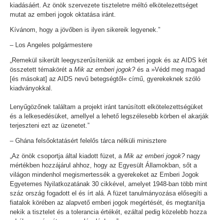
kiadásáért. Az önök szervezete tiszteletre méltó elkötelezettséget
mutat az emberi jogok oktatása iránt.
Kívánom, hogy a jövőben is ilyen sikereik legyenek.”
– Los Angeles polgármestere
„Remekül sikerült leegyszerűsíteniük az emberi jogok és az AIDS két
összetett témakörét a
Mik az emberi jogok?
és a »Védd meg magad
[és másokat] az AIDS nevű betegségtől« című, gyerekeknek szóló
kiadványokkal.
Lenyűgözőnek találtam a projekt iránt tanúsított elkötelezettségüket
és a lelkesedésüket, amellyel a lehető legszélesebb körben el akarják
terjeszteni ezt az üzenetet.”
– Ghána felsőoktatásért felelős tárca nélküli minisztere
„Az önök csoportja által kiadott füzet, a
Mik az emberi jogok?
nagy
mértékben hozzájárul ahhoz, hogy az Egyesült Államokban, sőt a
világon mindenhol megismertessék a gyerekeket az Emberi Jogok
Egyetemes Nyilatkozatának 30 cikkével, amelyet 1948-ban több mint
száz ország fogadott el és írt alá. A füzet tanulmányozása elősegíti a
fiatalok körében az alapvető emberi jogok megértését, és megtanítja
nekik a tisztelet és a tolerancia értékét, ezáltal pedig közelebb hozza