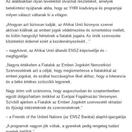
Az alábbiakban olyan levelekből olvashat részleteket, amelyek
betekintést nyújtanak abba, hogy az YHRI kiadványai és programjai
milyen választ váltanak ki a világon.
„Ahogyan azt biztosan tudják, az Afrikai Unió bizonyos szervei
aktívan kiállnak az emberi jogok védelmezése és ismertetése mellett,
és külön hangsúlyt fektetnek a fiatalok jogaira. Az önök szervezete
kitüntetést érdemel ezért a kezdeményezésért...”
– nagykövet, az Afrikai Unió állandó ENSZ-képviselője és -
megfigyelője
„Nagyra értékelem a Fiatalok az Emberi Jogokért Nemzetközi
Szervezetének azt a célját, hogy megismertesse a fiatalokkal az
emberi jogokat, és ezáltal hozzásegítse őket ahhoz, hogy a tolerancia
és a béke értékes szószólói legyenek.
Nagy öröm volt számomra, hogy augusztusban és szeptemberben
együtt dolgozhattam önökkel az Európai Fogalmazási Versenyen.
Szívből ajánlom a Fiatalok az Emberi Jogokért szervezetét oktatási
és ifjúsági intézeteknek és szervezeteknek.”
– a Friends of the United Nations (az ENSZ Barátai) alapító-igazgatója
„A programok nagyon jók voltak, a gyerekek pedig rengeteg tudást
nyertek belőlük.”