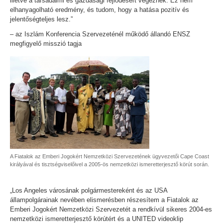
illetve a társadalmi és gazdasági fejlődésért végeznek. Ez nem
elhanyagolható eredmény, és tudom, hogy a hatása pozitív és
jelentőségteljes lesz.”
– az Iszlám Konferencia Szervezeténél működő állandó ENSZ
megfigyelő misszió tagja
A Fiatalok az Emberi Jogokért Nemzetközi Szervezetének ügyvezetői Cape Coast
királyával és tisztségviselőivel a 2005-ös nemzetközi ismeretterjesztő körút során.
„Los Angeles városának polgármestereként és az USA
állampolgárainak nevében elismerésben részesítem a Fiatalok az
Emberi Jogokért Nemzetközi Szervezetét a rendkívül sikeres 2004-es
nemzetközi ismeretterjesztő körútért és a UNITED videoklip