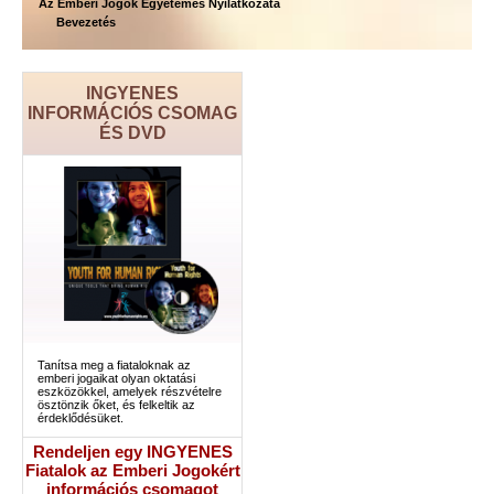
Az Emberi Jogok Egyetemes Nyilatkozata
Bevezetés
INGYENES
INFORMÁCIÓS CSOMAG
ÉS DVD
Tanítsa meg a fiataloknak az
emberi jogaikat olyan oktatási
eszközökkel, amelyek részvételre
ösztönzik őket, és felkeltik az
érdeklődésüket.
Rendeljen egy INGYENES
Fiatalok az Emberi Jogokért
információs csomagot