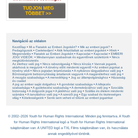
TUDJON MEG
TÖBBET >>
Navigáció az oldalon
Kezdőlap
Mi a Fiatalok az Emberi Jogokért?
Mik az emberi jogok?
Pedagógusok
Cselekedjen!
Akik felszólaltak az emberi jogokért
Hírek
Megrendelés
Fiatalok az Emberi Jogokért
Kapcsolat
Kapcsolat
EMBERI
JOGI VIDEÓK:
Mindannyian szabadnak és egyenlőnek születtünk
Nincs
megkülönböztetés
Az élethez való jog
Nincs rabszolgaság
Nincs kínzás
Vannak jogaink,
akárhová is megyünk
A törvény előtt mindenki egyenlő
Az emberi jogokat a
törvény védi
Nincs jogtalan letartóztatás
A nyilvános tárgyaláshoz való jog
Bűnösségünk bebizonyításáig ártatlanok vagyunk
A magánélethez való jog
A mozgás szabadsága
A menedékjog
Jog az állampolgársághoz
Házasság
és család
A jog az ember saját dolgaihoz
A gondolat szabadsága
A kifejezés
szabadsága
A gyülekezési szabadság
A demokráciához való jog
Szociális
biztonság
A dolgozók jogai
A játékhoz való jog
Szállás és élelem mindenki
számára
A tanuláshoz való jog
A szerzői jog
Egy szabad és tisztességes
világ
Kötelességeink
Senki sem veheti el tőlünk az emberi jogainkat
© 2002–2026 Youth for Human Rights International. Minden jog fenntartva. A Youth
for Human Rights International logó a Youth for Human Rights International
tulajdonában van. A UNITED logó a TXL Films tulajdonában van, és használata
annak engedélyével történik.