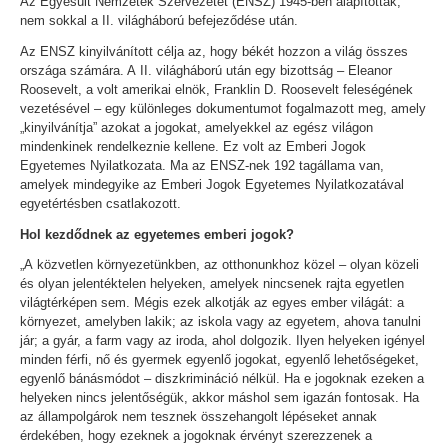
Az Egyesült Nemzetek Szervezetét (ENSZ) 1945-ben alapították,
nem sokkal a II. világháború befejeződése után.
Az ENSZ kinyilvánított célja az, hogy békét hozzon a világ összes
országa számára. A II. világháború után egy bizottság – Eleanor
Roosevelt, a volt amerikai elnök, Franklin D. Roosevelt feleségének
vezetésével – egy különleges dokumentumot fogalmazott meg, amely
„kinyilvánítja” azokat a jogokat, amelyekkel az egész világon
mindenkinek rendelkeznie kellene. Ez volt az Emberi Jogok
Egyetemes Nyilatkozata. Ma az ENSZ-nek 192 tagállama van,
amelyek mindegyike az Emberi Jogok Egyetemes Nyilatkozatával
egyetértésben csatlakozott.
Hol kezdődnek az egyetemes emberi jogok?
„A közvetlen környezetünkben, az otthonunkhoz közel – olyan közeli
és olyan jelentéktelen helyeken, amelyek nincsenek rajta egyetlen
világtérképen sem. Mégis ezek alkotják az egyes ember világát: a
környezet, amelyben lakik; az iskola vagy az egyetem, ahova tanulni
jár; a gyár, a farm vagy az iroda, ahol dolgozik. Ilyen helyeken igényel
minden férfi, nő és gyermek egyenlő jogokat, egyenlő lehetőségeket,
egyenlő bánásmódot – diszkrimináció nélkül. Ha e jogoknak ezeken a
helyeken nincs jelentőségük, akkor máshol sem igazán fontosak. Ha
az állampolgárok nem tesznek összehangolt lépéseket annak
érdekében, hogy ezeknek a jogoknak érvényt szerezzenek a