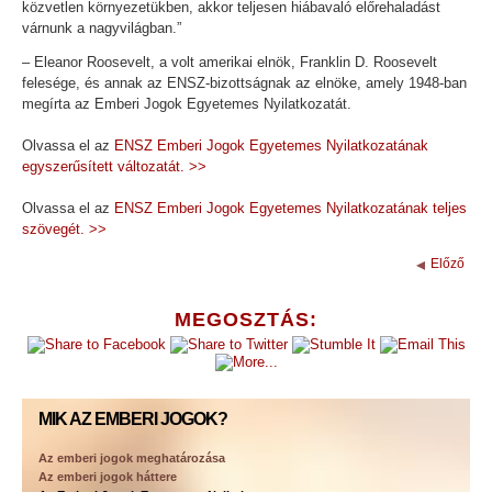
közvetlen környezetükben, akkor teljesen hiábavaló előrehaladást
várnunk a nagyvilágban.”
– Eleanor Roosevelt, a volt amerikai elnök, Franklin D. Roosevelt
felesége, és annak az ENSZ-bizottságnak az elnöke, amely 1948-ban
megírta az Emberi Jogok Egyetemes Nyilatkozatát.
Olvassa el az
ENSZ Emberi Jogok Egyetemes Nyilatkozatának
egyszerűsített változatát. >>
Olvassa el az
ENSZ Emberi Jogok Egyetemes Nyilatkozatának teljes
szövegét. >>
Előző
MEGOSZTÁS:
MIK AZ EMBERI JOGOK?
Az emberi jogok meghatározása
Az emberi jogok háttere