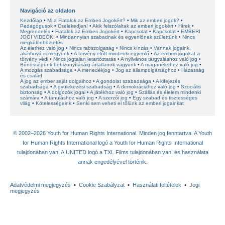
Navigáció az oldalon
Kezdőlap
Mi a Fiatalok az Emberi Jogokért?
Mik az emberi jogok?
Pedagógusok
Cselekedjen!
Akik felszólaltak az emberi jogokért
Hírek
Megrendelés
Fiatalok az Emberi Jogokért
Kapcsolat
Kapcsolat
EMBERI
JOGI VIDEÓK:
Mindannyian szabadnak és egyenlőnek születtünk
Nincs
megkülönböztetés
Az élethez való jog
Nincs rabszolgaság
Nincs kínzás
Vannak jogaink,
akárhová is megyünk
A törvény előtt mindenki egyenlő
Az emberi jogokat a
törvény védi
Nincs jogtalan letartóztatás
A nyilvános tárgyaláshoz való jog
Bűnösségünk bebizonyításáig ártatlanok vagyunk
A magánélethez való jog
A mozgás szabadsága
A menedékjog
Jog az állampolgársághoz
Házasság
és család
A jog az ember saját dolgaihoz
A gondolat szabadsága
A kifejezés
szabadsága
A gyülekezési szabadság
A demokráciához való jog
Szociális
biztonság
A dolgozók jogai
A játékhoz való jog
Szállás és élelem mindenki
számára
A tanuláshoz való jog
A szerzői jog
Egy szabad és tisztességes
világ
Kötelességeink
Senki sem veheti el tőlünk az emberi jogainkat
© 2002–2026 Youth for Human Rights International. Minden jog fenntartva. A Youth
for Human Rights International logó a Youth for Human Rights International
tulajdonában van. A UNITED logó a TXL Films tulajdonában van, és használata
annak engedélyével történik.
Adatvédelmi megjegyzés
•
Cookie Szabályzat
•
Használati feltételek
•
Jogi
megjegyzés