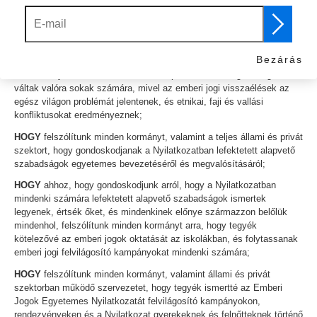
Emberi Jogok Egyetemes Nyilatkozatát annak első nemzetközi
elismeréseként, hogy minden emberi lényt megilletnek alapvető jogok
és szabadságok, amelyeket a világ minden országában tiszteletben
kell tartani, és meg kell védeni;
Bezárás
HOGY
a Nyilatkozatban lefektetett alapvető szabadságok még nem
váltak valóra sokak számára, mivel az emberi jogi visszaélések az
egész világon problémát jelentenek, és etnikai, faji és vallási
konfliktusokat eredményeznek;
HOGY
felszólítunk minden kormányt, valamint a teljes állami és privát
szektort, hogy gondoskodjanak a Nyilatkozatban lefektetett alapvető
szabadságok egyetemes bevezetéséről és megvalósításáról;
HOGY
ahhoz, hogy gondoskodjunk arról, hogy a Nyilatkozatban
mindenki számára lefektetett alapvető szabadságok ismertek
legyenek, értsék őket, és mindenkinek előnye származzon belőlük
mindenhol, felszólítunk minden kormányt arra, hogy tegyék
kötelezővé az emberi jogok oktatását az iskolákban, és folytassanak
emberi jogi felvilágosító kampányokat mindenki számára;
HOGY
felszólítunk minden kormányt, valamint állami és privát
szektorban működő szervezetet, hogy tegyék ismertté az Emberi
Jogok Egyetemes Nyilatkozatát felvilágosító kampányokon,
rendezvényeken és a Nyilatkozat gyerekeknek és felnőtteknek történő