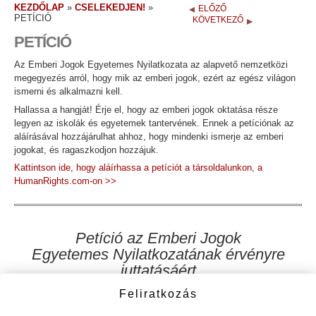
KEZDŐLAP
»
CSELEKEDJEN!
»
ELŐZŐ
PETÍCIÓ
KÖVETKEZŐ
PETÍCIÓ
Az Emberi Jogok Egyetemes Nyilatkozata az alapvető nemzetközi
megegyezés arról, hogy mik az emberi jogok, ezért az egész világon
ismerni és alkalmazni kell.
Hallassa a hangját! Érje el, hogy az emberi jogok oktatása része
legyen az iskolák és egyetemek tantervének. Ennek a petíciónak az
aláírásával hozzájárulhat ahhoz, hogy mindenki ismerje az emberi
jogokat, és ragaszkodjon hozzájuk.
Kattintson ide, hogy aláírhassa a petíciót a társoldalunkon, a
HumanRights.com-on >>
Petíció az Emberi Jogok
Egyetemes Nyilatkozatának érvényre
juttatásáért
Feliratkozás
Mi, a petíciót aláíró polgárok ezennel kijelentjük:
HOGY
az Egyesült Nemzetek Szervezete 1948-ban elfogadta az