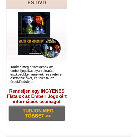
ÉS DVD
Tanítsa meg a fiataloknak az
emberi jogaikat olyan oktatási
eszközökkel, amelyek részvételre
ösztönzik őket, és felkeltik az
érdeklődésüket.
Rendeljen egy INGYENES
Fiatalok az Emberi Jogokért
információs csomagot
TUDJON MEG
TÖBBET >>