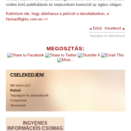
széles körű publikálásán és terjesztésén keresztül az egész világon.
Kattintson ide, hogy aláírhassa a petíciót a társoldalunkon, a
HumanRights.com-on
>>
Előző
Következő
Tagságok és adományok
MEGOSZTÁS:
CSELEKEDJEN!
Mit tehet ön?
Petíció
Tagságok és adományok
Csoportok
Versenyek
INGYENES
INFORMÁCIÓS CSOMAG