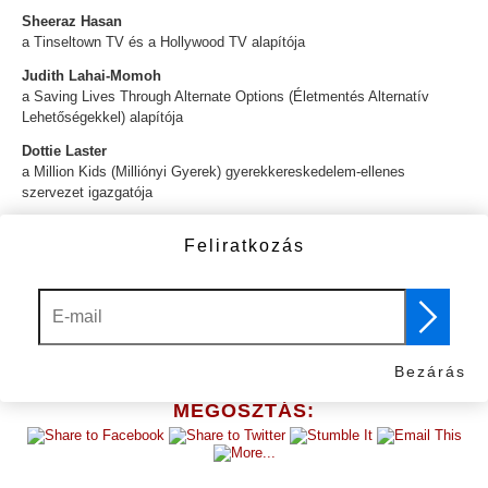
Sheeraz Hasan
a Tinseltown TV és a Hollywood TV alapítója
Judith Lahai-Momoh
a Saving Lives Through Alternate Options (Életmentés Alternatív
Lehetőségekkel) alapítója
Dottie Laster
a Million Kids (Milliónyi Gyerek) gyerekkereskedelem-ellenes
szervezet igazgatója
Dr. Elizabeth McKinney
Feliratkozás
A Ghánai Kereskedelmi és Információs Hivatal igazgatója
Irving Sarnoff
a Friends of the United Nations (az ENSZ Barátai) alapítója
Előző
Következő
A Fiatalok az Emberi Jogokért Nemzetközi Szervezetének partnerei
Bezárás
MEGOSZTÁS: