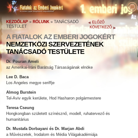
Rólunk
KEZDŐLAP
»
RÓLUNK
»
TANÁCSADÓ
ELŐZŐ
Mik az emberi jogok?
Mi a Fiatalok az Emberi Jogokért?
TESTÜLET
KÖVETKEZŐ
Pedagógusok
Célunk
Az emberi jogok meghatározása
A FIATALOK AZ EMBERI JOGOKÉRT
NEMZETKÖZI SZERVEZETÉNEK
Cselekedjen!
A Fiatalok az Emberi Jogokért története
Az emberi jogok háttere
Üdvözöljük
TANÁCSADÓ TESTÜLETE
Akik felszólaltak az emberi jogokért
Ügyvezetők
Az Emberi Jogok Egyetemes Nyilatkozata
Oktatócsomag – részletek
Mit tehet ön?
Dr. Pouran Ameli
Hírek
Tanácsadó testület
Fiatalok és pedagógusok által elért
Petíció
Az emberi jogok bajnokai
az Amerikai-Iráni Barátság Társaságának elnöke
eredmények
Megrendelés
A Fiatalok az Emberi Jogokért Nemzetközi
Tagságok és adományok
Emberi jogi szervezetek
Lee D. Baca
Los Angeles megye seriffje
Szervezetének partnerei
Emberi jogi foglalkozások iskolák számára
Kapcsolat
Csoportok
Emberi jogi visszaélések
Almog Burstein
Nyilatkozatok és elismerések
Pedagógusi programok
Versenyek
Tel-Aviv egyik kerülete, Hod Hasharon polgármestere
Ajánlások
A program bevezetése
Teresa Cseung
Hongkongban született színésznő, modell, ruhatervező és
humanitárius
Dr. Mustafa Dorbayani és Dr. Marjan Abdi
a Művészetek, Irodalom és Média Világakadémiája