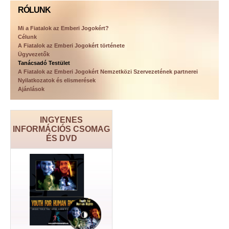
RÓLUNK
Mi a Fiatalok az Emberi Jogokért?
Célunk
A Fiatalok az Emberi Jogokért története
Ügyvezetők
Tanácsadó Testület
A Fiatalok az Emberi Jogokért Nemzetközi Szervezetének partnerei
Nyilatkozatok és elismerések
Ajánlások
INGYENES
INFORMÁCIÓS CSOMAG
ÉS DVD