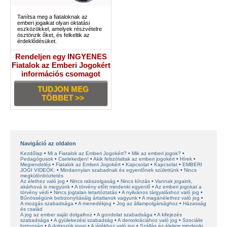
Tanítsa meg a fiataloknak az
emberi jogaikat olyan oktatási
eszközökkel, amelyek részvételre
ösztönzik őket, és felkeltik az
érdeklődésüket.
Rendeljen egy INGYENES
Fiatalok az Emberi Jogokért
információs csomagot
TUDJON MEG
TÖBBET >>
Navigáció az oldalon
Kezdőlap
Mi a Fiatalok az Emberi Jogokért?
Mik az emberi jogok?
Pedagógusok
Cselekedjen!
Akik felszólaltak az emberi jogokért
Hírek
Megrendelés
Fiatalok az Emberi Jogokért
Kapcsolat
Kapcsolat
EMBERI
JOGI VIDEÓK:
Mindannyian szabadnak és egyenlőnek születtünk
Nincs
megkülönböztetés
Az élethez való jog
Nincs rabszolgaság
Nincs kínzás
Vannak jogaink,
akárhová is megyünk
A törvény előtt mindenki egyenlő
Az emberi jogokat a
törvény védi
Nincs jogtalan letartóztatás
A nyilvános tárgyaláshoz való jog
Bűnösségünk bebizonyításáig ártatlanok vagyunk
A magánélethez való jog
A mozgás szabadsága
A menedékjog
Jog az állampolgársághoz
Házasság
és család
A jog az ember saját dolgaihoz
A gondolat szabadsága
A kifejezés
szabadsága
A gyülekezési szabadság
A demokráciához való jog
Szociális
biztonság
A dolgozók jogai
A játékhoz való jog
Szállás és élelem mindenki