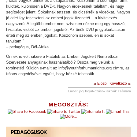
„Hálás vagyok önnek és a csapatának. Köszönöm a csomagot, amit
küldtek, különösen a DVD-t. Nagyon érdekesnek találtam, és nagy
segítséget jelent. Sokaknak tetszett, és dicsérték a videókat. Nagyon
jó ötlet így terjeszteni az emberi jogok üzenetét – a kivitelezés
nagyszerű. A legtöbb ember nem szívesen nézne meg egy hosszú,
hivatalos videót az emberi jogokról. Az önök DVD-je gyakorlatiasan
érteti meg az emberi jogokat. Köszönöm szépen, én is sokat
tanultam.”
– pedagógus, Dél-Afrika
Önnek is volt sikere a Fiatalok az Emberi Jogokért Nemzetközi
Szervezete anyagainak használatából? Ossza meg velünk a
történetét! Küldjön e-mailt az info@youthforhumanrights.org címre, az
írásos engedélyével együtt, hogy közzé tehessük.
Előző
Következő
Emberi jogi foglalkozások iskolák számára
MEGOSZTÁS:
PEDAGÓGUSOK