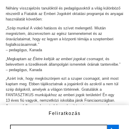
Néhány visszajelzés tanulóktól és pedagógusoktól a világ különböző
részeiről a Fiatalok az Emberi Jogokért oktatási programjai és anyagai
használatát követően:
„Szép munka! A videó hatásos és szívet melengető. Miután
megnéztem, átszerveztem az egész tanmenetemet és az
óravázlataimat, hogy ez legyen a központi témája a szeptemberi
foglalkozásaimnak.”
– pedagógus, Kanada
„Megkaptam az
Életre keltjük az emberi jogokat csomagot,
és
belevettem a tizedikesek állampolgári ismeretek óráinak tantervébe.”
– pedagógus, Kanada
„Azért írok, hogy megköszönjem ezt a szuper csomagot, amit most
kaptam meg. Ebben tájékoztatnak a jogainkról és azokról a nem túl
szép dolgokról, amelyek a világon történnek. Gratulálok a
FANTASZTIKUS munkájukhoz az emberi jogok területén! Én egy
13 éves fiú vagyok, nemzetközi iskolába járok Franciaországban.
Azon gondolkozom, hogy tudok-e valamit tenni, vagy van-e olyan
csoport, amihez gyerekek is csatlakozhatnak, hogy tegyenek az
Feliratkozás
emberi jogokért. Amikor felnövök, az emberi jogokkal szeretnék
foglalkozni, hogy felnyissam a világ szemét. Kérem, írják meg,
hogyan tudnék segíteni.”