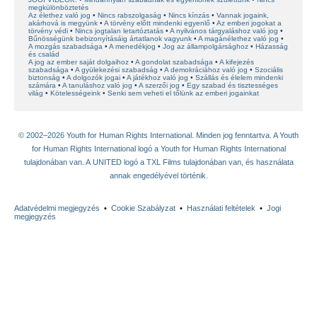
megkülönböztetés
Az élethez való jog
Nincs rabszolgaság
Nincs kínzás
Vannak jogaink,
akárhová is megyünk
A törvény előtt mindenki egyenlő
Az emberi jogokat a
törvény védi
Nincs jogtalan letartóztatás
A nyilvános tárgyaláshoz való jog
Bűnösségünk bebizonyításáig ártatlanok vagyunk
A magánélethez való jog
A mozgás szabadsága
A menedékjog
Jog az állampolgársághoz
Házasság
és család
A jog az ember saját dolgaihoz
A gondolat szabadsága
A kifejezés
szabadsága
A gyülekezési szabadság
A demokráciához való jog
Szociális
biztonság
A dolgozók jogai
A játékhoz való jog
Szállás és élelem mindenki
számára
A tanuláshoz való jog
A szerzői jog
Egy szabad és tisztességes
világ
Kötelességeink
Senki sem veheti el tőlünk az emberi jogainkat
© 2002–2026 Youth for Human Rights International. Minden jog fenntartva. A Youth
for Human Rights International logó a Youth for Human Rights International
tulajdonában van. A UNITED logó a TXL Films tulajdonában van, és használata
annak engedélyével történik.
Adatvédelmi megjegyzés
•
Cookie Szabályzat
•
Használati feltételek
•
Jogi
megjegyzés