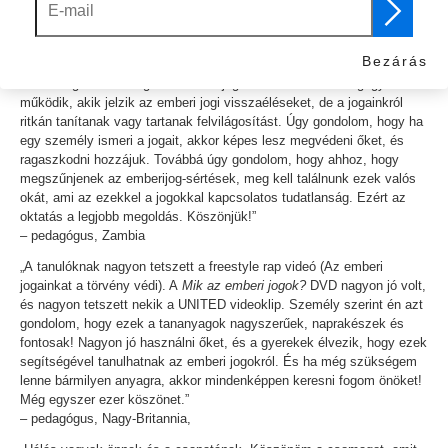
– egy fiatal Franciaországból
„A közösség nagyon jól fogadta ezt az oktatást, mivel nem volt más
Bezárás
szervezet, aki részt vett volna az emberi jogi oktatásban.
Az országomban a legtöbb emberi jogi szervezet csak megfigyelőként
működik, akik jelzik az emberi jogi visszaéléseket, de a jogainkról
ritkán tanítanak vagy tartanak felvilágosítást. Úgy gondolom, hogy ha
egy személy ismeri a jogait, akkor képes lesz megvédeni őket, és
ragaszkodni hozzájuk. Továbbá úgy gondolom, hogy ahhoz, hogy
megszűnjenek az emberijog-sértések, meg kell találnunk ezek valós
okát, ami az ezekkel a jogokkal kapcsolatos tudatlanság. Ezért az
oktatás a legjobb megoldás. Köszönjük!”
– pedagógus, Zambia
„A tanulóknak nagyon tetszett a freestyle rap videó (Az emberi
jogainkat a törvény védi). A
Mik az emberi jogok?
DVD nagyon jó volt,
és nagyon tetszett nekik a UNITED videoklip. Személy szerint én azt
gondolom, hogy ezek a tananyagok nagyszerűek, naprakészek és
fontosak! Nagyon jó használni őket, és a gyerekek élvezik, hogy ezek
segítségével tanulhatnak az emberi jogokról. És ha még szükségem
lenne bármilyen anyagra, akkor mindenképpen keresni fogom önöket!
Még egyszer ezer köszönet.”
– pedagógus, Nagy-Britannia,