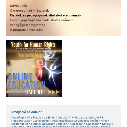
Üdvözöljük
Oktatócsomag – részletek
Fiatalok és pedagógusok által elért eredmények
Emberi jogi foglalkozások iskolák számára
Pedagógusi programok
A program bevezetése
Navigáció az oldalon
Kezdőlap
Mi a Fiatalok az Emberi Jogokért?
Mik az emberi jogok?
Pedagógusok
Cselekedjen!
Akik felszólaltak az emberi jogokért
Hírek
Megrendelés
Fiatalok az Emberi Jogokért
Kapcsolat
Kapcsolat
EMBERI
JOGI VIDEÓK:
Mindannyian szabadnak és egyenlőnek születtünk
Nincs