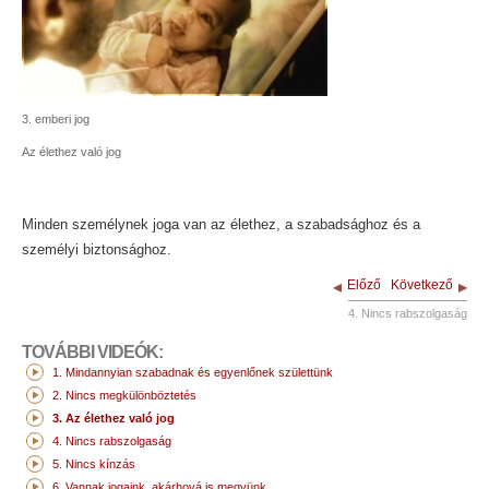
3. emberi jog
Az élethez való jog
Minden személynek joga van az élethez, a szabadsághoz és a
személyi biztonsághoz.
Előző
Következő
4. Nincs rabszolgaság
TOVÁBBI VIDEÓK:
1. Mindannyian szabadnak és egyenlőnek születtünk
2. Nincs megkülönböztetés
3. Az élethez való jog
4. Nincs rabszolgaság
5. Nincs kínzás
6. Vannak jogaink, akárhová is megyünk