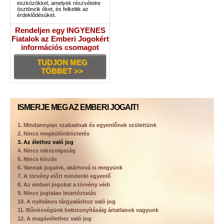
eszközökkel, amelyek részvételre
ösztönzik őket, és felkeltik az
érdeklődésüket.
Rendeljen egy INGYENES
Fiatalok az Emberi Jogokért
információs csomagot
TUDJON MEG
TÖBBET >>
ISMERJE MEG AZ EMBERI JOGAIT!
1. Mindannyian szabadnak és egyenlőnek születtünk
2. Nincs megkülönböztetés
3. Az élethez való jog
4. Nincs rabszolgaság
5. Nincs kínzás
6. Vannak jogaink, akárhová is megyünk
7. A törvény előtt mindenki egyenlő
8. Az emberi jogokat a törvény védi
9. Nincs jogtalan letartóztatás
10. A nyilvános tárgyaláshoz való jog
11. Bűnösségünk bebizonyításáig ártatlanok vagyunk
12. A magánélethez való jog