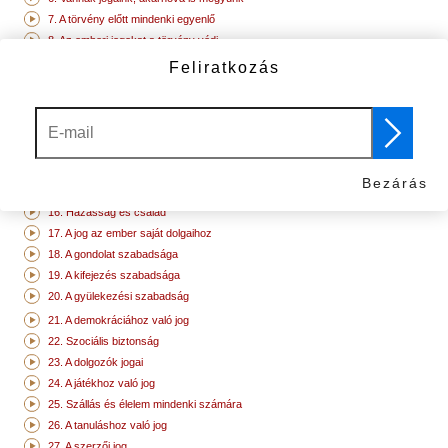
7. A törvény előtt mindenki egyenlő
8. Az emberi jogokat a törvény védi
9. Nincs jogtalan letartóztatás
Feliratkozás
10. A nyilvános tárgyaláshoz való jog
11. Bűnösségünk bebizonyításáig ártatlanok vagyunk
12. A magánélethez való jog
13. A mozgás szabadsága
14. A menedékjog
Bezárás
15. Jog az állampolgársághoz
16. Házasság és család
17. A jog az ember saját dolgaihoz
18. A gondolat szabadsága
19. A kifejezés szabadsága
20. A gyülekezési szabadság
21. A demokráciához való jog
22. Szociális biztonság
23. A dolgozók jogai
24. A játékhoz való jog
25. Szállás és élelem mindenki számára
26. A tanuláshoz való jog
27. A szerzői jog