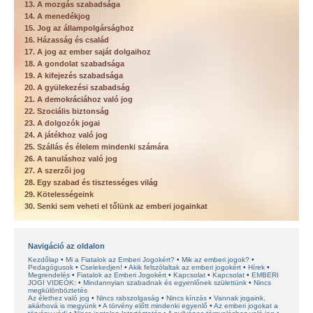
13. A mozgás szabadsága
14. A menedékjog
15. Jog az állampolgársághoz
16. Házasság és család
17. A jog az ember saját dolgaihoz
18. A gondolat szabadsága
19. A kifejezés szabadsága
20. A gyülekezési szabadság
21. A demokráciához való jog
22. Szociális biztonság
23. A dolgozók jogai
24. A játékhoz való jog
25. Szállás és élelem mindenki számára
26. A tanuláshoz való jog
27. A szerzői jog
28. Egy szabad és tisztességes világ
29. Kötelességeink
30. Senki sem veheti el tőlünk az emberi jogainkat
Navigáció az oldalon
Kezdőlap
Mi a Fiatalok az Emberi Jogokért?
Mik az emberi jogok?
Pedagógusok
Cselekedjen!
Akik felszólaltak az emberi jogokért
Hírek
Megrendelés
Fiatalok az Emberi Jogokért
Kapcsolat
Kapcsolat
EMBERI
JOGI VIDEÓK:
Mindannyian szabadnak és egyenlőnek születtünk
Nincs
megkülönböztetés
Az élethez való jog
Nincs rabszolgaság
Nincs kínzás
Vannak jogaink,
akárhová is megyünk
A törvény előtt mindenki egyenlő
Az emberi jogokat a