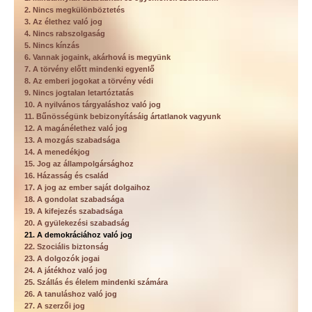
2. Nincs megkülönböztetés
3. Az élethez való jog
4. Nincs rabszolgaság
5. Nincs kínzás
6. Vannak jogaink, akárhová is megyünk
7. A törvény előtt mindenki egyenlő
8. Az emberi jogokat a törvény védi
9. Nincs jogtalan letartóztatás
10. A nyilvános tárgyaláshoz való jog
11. Bűnösségünk bebizonyításáig ártatlanok vagyunk
12. A magánélethez való jog
13. A mozgás szabadsága
14. A menedékjog
15. Jog az állampolgársághoz
16. Házasság és család
17. A jog az ember saját dolgaihoz
18. A gondolat szabadsága
19. A kifejezés szabadsága
20. A gyülekezési szabadság
21. A demokráciához való jog
22. Szociális biztonság
23. A dolgozók jogai
24. A játékhoz való jog
25. Szállás és élelem mindenki számára
26. A tanuláshoz való jog
27. A szerzői jog