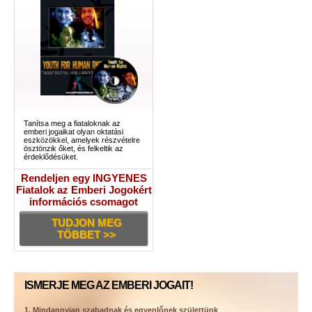
Tanítsa meg a fiataloknak az
emberi jogaikat olyan oktatási
eszközökkel, amelyek részvételre
ösztönzik őket, és felkeltik az
érdeklődésüket.
Rendeljen egy INGYENES
Fiatalok az Emberi Jogokért
információs csomagot
TUDJON MEG
TÖBBET >>
ISMERJE MEG AZ EMBERI JOGAIT!
1. Mindannyian szabadnak és egyenlőnek születtünk