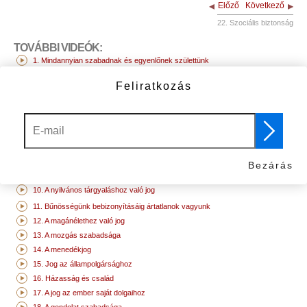
Előző
Következő
22. Szociális biztonság
TOVÁBBI VIDEÓK:
1. Mindannyian szabadnak és egyenlőnek születtünk
2. Nincs megkülönböztetés
Feliratkozás
3. Az élethez való jog
4. Nincs rabszolgaság
5. Nincs kínzás
6. Vannak jogaink, akárhová is megyünk
7. A törvény előtt mindenki egyenlő
8. Az emberi jogokat a törvény védi
Bezárás
9. Nincs jogtalan letartóztatás
10. A nyilvános tárgyaláshoz való jog
11. Bűnösségünk bebizonyításáig ártatlanok vagyunk
12. A magánélethez való jog
13. A mozgás szabadsága
14. A menedékjog
15. Jog az állampolgársághoz
16. Házasság és család
17. A jog az ember saját dolgaihoz