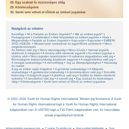
28. Egy szabad és tisztességes világ
29. Kötelességeink
30. Senki sem veheti el tőlünk az emberi jogainkat
Navigáció az oldalon
Kezdőlap
Mi a Fiatalok az Emberi Jogokért?
Mik az emberi jogok?
Pedagógusok
Cselekedjen!
Akik felszólaltak az emberi jogokért
Hírek
Megrendelés
Fiatalok az Emberi Jogokért
Kapcsolat
Kapcsolat
EMBERI
JOGI VIDEÓK:
Mindannyian szabadnak és egyenlőnek születtünk
Nincs
megkülönböztetés
Az élethez való jog
Nincs rabszolgaság
Nincs kínzás
Vannak jogaink,
akárhová is megyünk
A törvény előtt mindenki egyenlő
Az emberi jogokat a
törvény védi
Nincs jogtalan letartóztatás
A nyilvános tárgyaláshoz való jog
Bűnösségünk bebizonyításáig ártatlanok vagyunk
A magánélethez való jog
A mozgás szabadsága
A menedékjog
Jog az állampolgársághoz
Házasság
és család
A jog az ember saját dolgaihoz
A gondolat szabadsága
A kifejezés
szabadsága
A gyülekezési szabadság
A demokráciához való jog
Szociális
biztonság
A dolgozók jogai
A játékhoz való jog
Szállás és élelem mindenki
számára
A tanuláshoz való jog
A szerzői jog
Egy szabad és tisztességes
világ
Kötelességeink
Senki sem veheti el tőlünk az emberi jogainkat
© 2002–2026 Youth for Human Rights International. Minden jog fenntartva. A Youth
for Human Rights International logó a Youth for Human Rights International
tulajdonában van. A UNITED logó a TXL Films tulajdonában van, és használata
annak engedélyével történik.
Adatvédelmi megjegyzés
•
Cookie Szabályzat
•
Használati feltételek
•
Jogi