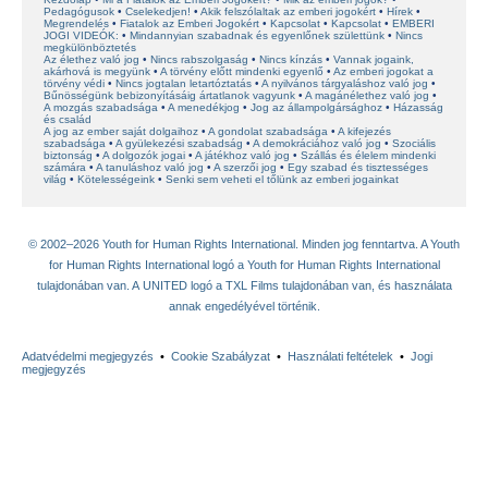
Pedagógusok
Cselekedjen!
Akik felszólaltak az emberi jogokért
Hírek
Megrendelés
Fiatalok az Emberi Jogokért
Kapcsolat
Kapcsolat
EMBERI
JOGI VIDEÓK:
Mindannyian szabadnak és egyenlőnek születtünk
Nincs
megkülönböztetés
Az élethez való jog
Nincs rabszolgaság
Nincs kínzás
Vannak jogaink,
akárhová is megyünk
A törvény előtt mindenki egyenlő
Az emberi jogokat a
törvény védi
Nincs jogtalan letartóztatás
A nyilvános tárgyaláshoz való jog
Bűnösségünk bebizonyításáig ártatlanok vagyunk
A magánélethez való jog
A mozgás szabadsága
A menedékjog
Jog az állampolgársághoz
Házasság
és család
A jog az ember saját dolgaihoz
A gondolat szabadsága
A kifejezés
szabadsága
A gyülekezési szabadság
A demokráciához való jog
Szociális
biztonság
A dolgozók jogai
A játékhoz való jog
Szállás és élelem mindenki
számára
A tanuláshoz való jog
A szerzői jog
Egy szabad és tisztességes
világ
Kötelességeink
Senki sem veheti el tőlünk az emberi jogainkat
© 2002–2026 Youth for Human Rights International. Minden jog fenntartva. A Youth
for Human Rights International logó a Youth for Human Rights International
tulajdonában van. A UNITED logó a TXL Films tulajdonában van, és használata
annak engedélyével történik.
Adatvédelmi megjegyzés
•
Cookie Szabályzat
•
Használati feltételek
•
Jogi
megjegyzés