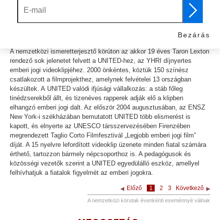
szóló ismeretterjesztő kiadványát. Mindenhol megkérték a
gyerekeket, hogy írjanak rövid fogalmazást arról, hogy mit értettek
meg az emberi jogokról.
Bezárás
A UNITED videoklip készítése és bemutatása
A nemzetközi ismeretterjesztő körúton az akkor 19 éves Taron Lexton
rendező sok jelenetet felvett a UNITED-hez, az YHRI díjnyertes
emberi jogi videoklipjéhez. 2000 önkéntes, köztük 150 színész
csatlakozott a filmprojekthez, amelynek felvételei 13 országban
készültek. A UNITED valódi ifjúsági vállalkozás: a stáb főleg
tinédzserekből állt, és tizenéves rapperek adják elő a klipben
elhangzó emberi jogi dalt. Az először 2004 augusztusában, az ENSZ
New York-i székházában bemutatott UNITED több elismerést is
kapott, és elnyerte az UNESCO társszervezésében Firenzében
megrendezett Taglio Corto Filmfesztivál „Legjobb emberi jogi film”
díját. A 15 nyelvre lefordított videoklip üzenete minden fiatal számára
érthető, tartozzon bármely népcsoporthoz is. A pedagógusok és
közösségi vezetők szerint a UNITED egyedülálló eszköz, amellyel
felhívhatjuk a fiatalok figyelmét az emberi jogokra.
Előző
1
2
3
Következő
A nemzetközi körutak évenkénti eseménnyé válnak