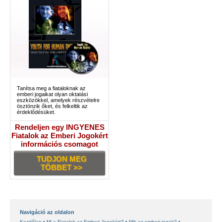
Tanítsa meg a fiataloknak az
emberi jogaikat olyan oktatási
eszközökkel, amelyek részvételre
ösztönzik őket, és felkeltik az
érdeklődésüket.
Rendeljen egy INGYENES
Fiatalok az Emberi Jogokért
információs csomagot
TUDJON MEG
TÖBBET >>
Navigáció az oldalon
Kezdőlap
Mi a Fiatalok az Emberi Jogokért?
Mik az emberi jogok?