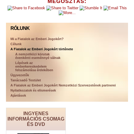
MEGOSZTÁS:
RÓLUNK
Mi a Fiatalok az Emberi Jogokért?
Célunk
A Fiatalok az Emberi Jogokért története
A nemzetközi körutak
évenkénti eseménnyé válnak
Lépések az
emberkereskedelem
felszámolása érdekében
Ügyvezetők
Tanácsadó Testület
A Fiatalok az Emberi Jogokért Nemzetközi Szervezetének partnerei
Nyilatkozatok és elismerések
Ajánlások
INGYENES
INFORMÁCIÓS CSOMAG
ÉS DVD