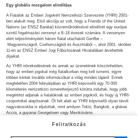
Egy globális mozgalom elindítása
A Fiatalok az Emberi Jogokért Nemzetközi Szervezete (YHRI) 2001-
ben alakult meg. Első akciója az volt, hogy a Friends of the United
Nations (az ENSZ Barátai) közreműködésével elindított egy európai
szintű fogalmazási versenyt a 8–18 évesek számára. A versenyen
elért teljesítményéért három fiatal utazhatott Genfbe –
Magyarországról, Csehországból és Ausztriából –, ahol 2001. október
11-én az ENSZ Emberi Jogi Főbiztosának Hivatalában átvehették
díjaikat.
Az YHRI növekedésének és annak az üzenetének köszönhetően,
hogy az emberi jogokat még fiatalkorban meg kell ismerni, egyre
többen kértek további információkat a világ minden tájáról. Ennek
megfelelően 2004 februárjában az YHRI képviselői egy 70 000
kilométeres nemzetközi ismeretterjesztő körútra indultak, hogy jobb
megértést adjanak a fiataloknak az emberi jogokról, és hogy új YHRI-
csoportokat alapítsanak. Öt hét alatt az YHRI képviselői olyan távoli
nagyvárosokba is eljutottak, mint amilyen Tokió, Bangkok, a ghánai
Accra, a guyanai Georgetown vagy Mexikóváros.
Az út során magas rangú kormánytisztviselőkkel találkoztak, helyi
Feliratkozás
városokban és falvakban tettek látogatást, szülőknek és gyerekeknek
osztották ki a
Mik az emberi jogok?
füzetet és az YHRI AIDS-ről