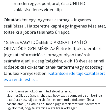
minden egyes pontjáról; és a UNITED
zaklatásellenes videoklip.
Oktatónként egy ingyenes csomag – ingyenes
szállítással. Ha szeretne kapni egy ingyenes készletet,
töltse ki a jobbra található űrlapot.
18 ÉVES VAGY IDŐSEBB DIÁKOKAT TANÍTÓ
OKTATÓK FIGYELMÉBE: Az Életre keltjük az emberi
jogokat információs csomagot olyan tanárok
számára ajánljuk segítségként, akik 18 éves és ennél
idősebb diákokat tanítanak tantermi vagy közösségi
tanulási környezetben.
Kattintson ide tájékoztatásért
és a rendeléshez.
.
Ha ön bármilyen okból nem tud eleget tenni az
alapmegállapodásnak, tehát azt, hogy ezt a csomagot az emberi jogi
oktatásra használja a területén – és nem tudja dokumentálni a
használatát –, a Fiatalok az Emberi Jogokért Nemzetközi Szervezete
úgy dönthet, hogy felszámítja a szállítási költséget.